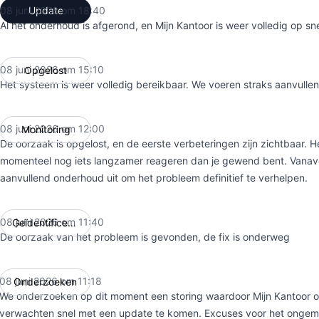
08 juni 2026 om 18:40
Update
UTC
Al het onderhoud is afgerond, en Mijn Kantoor is weer volledig op sn
08 juni 2026 om 15:10
Opgelost
UTC
Het systeem is weer volledig bereikbaar. We voeren straks aanvulle
08 juni 2026 om 12:00
Monitoring
UTC
De oorzaak is opgelost, en de eerste verbeteringen zijn zichtbaar. 
momenteel nog iets langzamer reageren dan je gewend bent. Vana
aanvullend onderhoud uit om het probleem definitief te verhelpen.
08 juni 2026 om 11:40
Geïdentificeerd
UTC
De oorzaak van het probleem is gevonden, de fix is onderweg
08 juni 2026 om 11:18
Onderzoeken
UTC
We onderzoeken op dit moment een storing waardoor Mijn Kantoor o
verwachten snel met een update te komen. Excuses voor het ongem