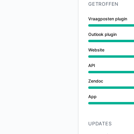
GETROFFEN
Vraagposten plugin
Grote storing van 1
Outlook plugin
Grote storing van 1
Website
Grote storing van 1
API
Grote storing van 1
Zendoc
Operationeel van 11
App
Grote storing van 1
UPDATES