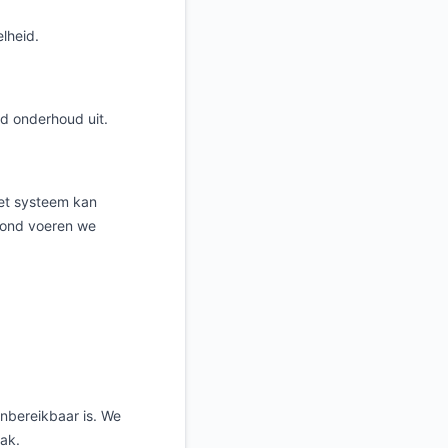
elheid.
nd onderhoud uit.
Het systeem kan
vond voeren we
nbereikbaar is. We
ak.