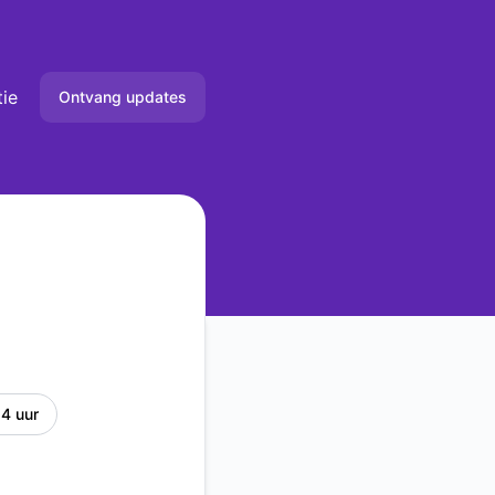
tie
Ontvang updates
Email
Slack
Microsoft Teams
Webhook
RSS
4 uur
Atom
API